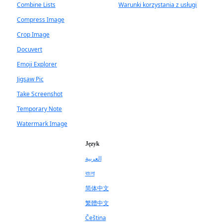
Combine Lists
Warunki korzystania z usługi
Compress Image
Crop Image
Docuvert
Emoji Explorer
Jigsaw Pic
Take Screenshot
Temporary Note
Watermark Image
Język
العربية
বাংলা
简体中文
繁體中文
Čeština