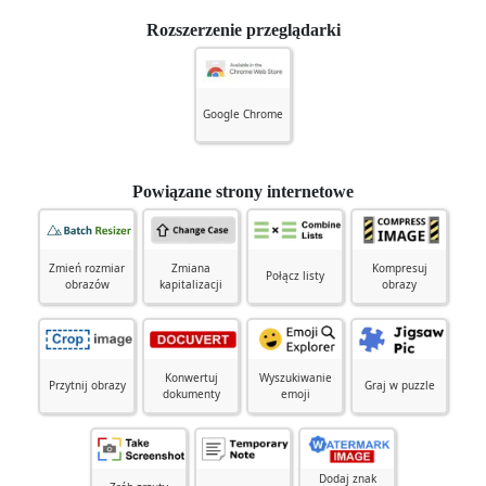
Rozszerzenie przeglądarki
Google Chrome
Powiązane strony internetowe
Zmień rozmiar
Zmiana
Kompresuj
Połącz listy
obrazów
kapitalizacji
obrazy
Konwertuj
Wyszukiwanie
Przytnij obrazy
Graj w puzzle
dokumenty
emoji
Dodaj znak