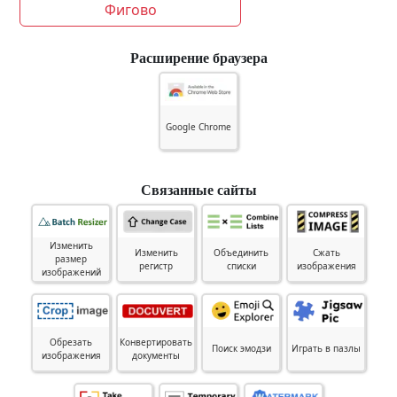
Фигово
Расширение браузера
Google Chrome
Связанные сайты
Изменить
Изменить
Объединить
Сжать
размер
регистр
списки
изображения
изображений
Обрезать
Конвертировать
Поиск эмодзи
Играть в пазлы
изображения
документы