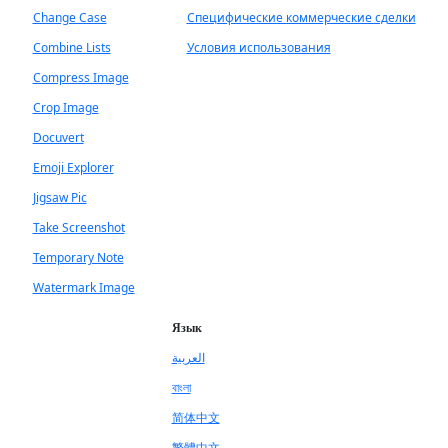
Change Case
Специфические коммерческие сделки
Combine Lists
Условия использования
Compress Image
Crop Image
Docuvert
Emoji Explorer
Jigsaw Pic
Take Screenshot
Temporary Note
Watermark Image
Язык
العربية
বাংলা
简体中文
繁體中文