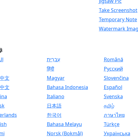
Jigsaw Pic
Take Screenshot
Temporary Note
Watermark Ima
ி
ال
עִבְרִית
Română
हिंदी
Русский
中文
Magyar
Slovenčina
中文
Bahasa Indonesia
Español
ina
Italiano
Svenska
sk
日本語
தமிழ்
erlands
한국어
ภาษาไทย
ish
Bahasa Melayu
Türkçe
mi
Norsk (Bokmål)
Українська