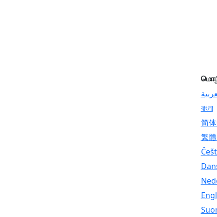
மொழ
عربية
বাংলা
简体
繁體
Češt
Dan
Ned
Engl
Suo