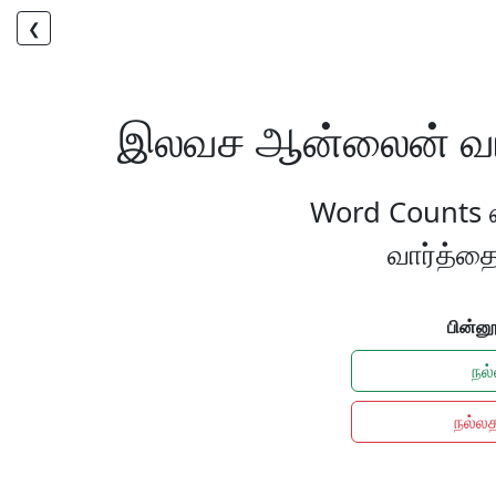
❮
இலவச ஆன்லைன் வார்
Word Counts 
வார்த்தை
பின்னூ
நல
நல்ல