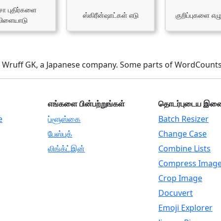
சா புதிர்களை
ஸ்கிரீன்ஷாட்கள் எடு
குறிப்புகளை எழ
விளையாடு
Wruff GK, a Japanese company. Some parts of WordCounts
எங்களை பின்பற்றுங்கள்
தொடர்புடைய இண
e
ப்ளூஸ்கை
Batch Resizer
பேஸ்புக்
Change Case
லிங்க்ட்இன்
Combine Lists
Compress Imag
Crop Image
Docuvert
Emoji Explorer