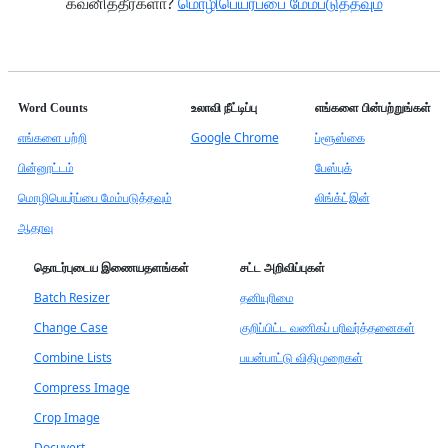
கவனித்தீர்களா?
மொழிபெயர்ப்பை மேம்படுத்தவும்
Word Counts
உலாவி நீட்டிப்பு
எங்களை பின்பற்றுங்கள்
எங்களை பற்றி
Google Chrome
ப்ளூஸ்கை
பின்னூட்டம்
பேஸ்புக்
மொழிபெயர்ப்பை மேம்படுத்தவும்
லிங்க்ட்இன்
ஆதரவு
தொடர்புடைய இணையதளங்கள்
சட்ட அறிவிப்புகள்
Batch Resizer
தனியுரிமை
Change Case
குறிப்பிட்ட வணிகப் பரிவர்த்தனைகள்
Combine Lists
பயன்பாட்டு விதிமுறைகள்
Compress Image
Crop Image
Docuvert