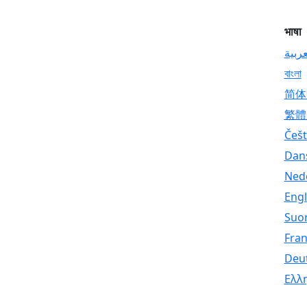
भाषा
عربية
বাংলা
简体
繁體
Češt
Dan
Ned
Engl
Suo
Fran
Deu
Ελλ