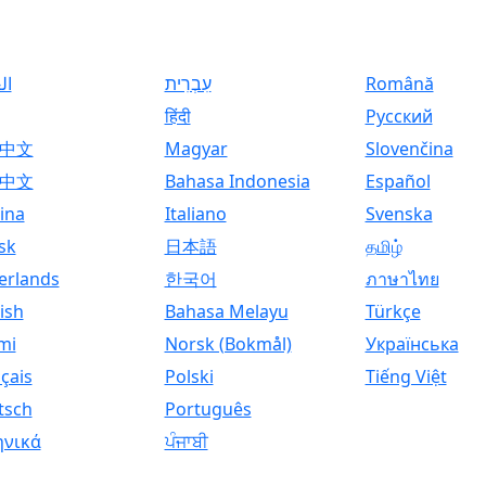
ال
עִבְרִית
Română
हिंदी
Русский
中文
Magyar
Slovenčina
中文
Bahasa Indonesia
Español
ina
Italiano
Svenska
sk
日本語
தமிழ்
erlands
한국어
ภาษาไทย
ish
Bahasa Melayu
Türkçe
mi
Norsk (Bokmål)
Українська
çais
Polski
Tiếng Việt
tsch
Português
ηνικά
ਪੰਜਾਬੀ