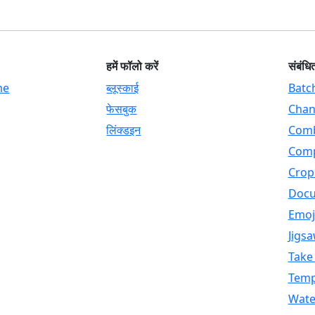
हमें फॉलो करें
संबंधित
me
ब्लूस्काई
Batc
फेसबुक
Chan
लिंक्डइन
Comb
Comp
Crop
Docu
Emoj
Jigsa
Take
Temp
Wate