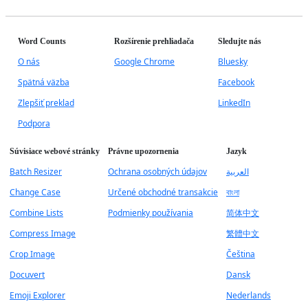
Word Counts
Rozšírenie prehliadača
Sledujte nás
O nás
Google Chrome
Bluesky
Spätná väzba
Facebook
Zlepšiť preklad
LinkedIn
Podpora
Súvisiace webové stránky
Právne upozornenia
Jazyk
Batch Resizer
Ochrana osobných údajov
العربية
Change Case
Určené obchodné transakcie
বাংলা
Combine Lists
Podmienky používania
简体中文
Compress Image
繁體中文
Crop Image
Čeština
Docuvert
Dansk
Emoji Explorer
Nederlands