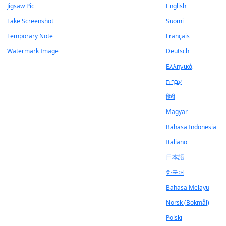
Jigsaw Pic
English
Take Screenshot
Suomi
Temporary Note
Français
Watermark Image
Deutsch
Ελληνικά
עִבְרִית
हिंदी
Magyar
Bahasa Indonesia
Italiano
日本語
한국어
Bahasa Melayu
Norsk (Bokmål)
Polski