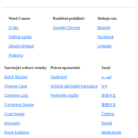
Word Counts
Rozšíření prohlížeče
Sledujte nás
O nás
Google Chrome
Bluesky
Zpětná vazba
Facebook
Zlepšit překlad
LinkedIn
Podpora
Související webové stránky
Právní upozornění
Jazyk
Batch Resizer
Soukromí
العربية
Change Case
Určené obchodní transakce
বাংলা
Combine Lists
Podmínky služby
简体中文
Compress Image
繁體中文
Crop Image
Čeština
Docuvert
Dansk
Emoji Explorer
Nederlands