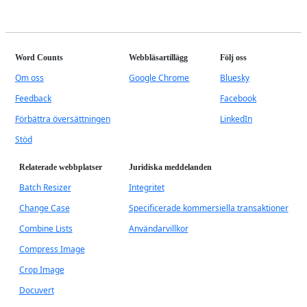
Word Counts
Webbläsartillägg
Följ oss
Om oss
Google Chrome
Bluesky
Feedback
Facebook
Förbättra översättningen
LinkedIn
Stöd
Relaterade webbplatser
Juridiska meddelanden
Batch Resizer
Integritet
Change Case
Specificerade kommersiella transaktioner
Combine Lists
Användarvillkor
Compress Image
Crop Image
Docuvert