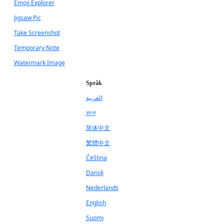
Emoji Explorer
Jigsaw Pic
Take Screenshot
Temporary Note
Watermark Image
Språk
العربية
বাংলা
简体中文
繁體中文
Čeština
Dansk
Nederlands
English
Suomi