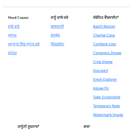
Word Counts
ਸਾਨੂੰ ਫਾਲੋ ਕਰੋ
ਸੰਬੰਧਿਤ ਵੈੱਬਸਾਈਟਾਂ
ਸਾਡੇ ਬਾਰੇ
ਬਲੂਸਕਾਈ
Batch Resizer
ਸੁਝਾਅ
ਫੇਸਬੁੱਕ
Change Case
ਅਨੁਵਾਦ ਵਿੱਚ ਸੁਧਾਰ ਕਰੋ
ਲਿੰਕਡਇਨ
Combine Lists
ਸਪੋਰਟ
Compress Image
Crop Image
Docuvert
Emoji Explorer
Jigsaw Pic
Take Screenshot
Temporary Note
Watermark Image
ਕਾਨੂੰਨੀ ਸੂਚਨਾਵਾਂ
ਭਾਸ਼ਾ