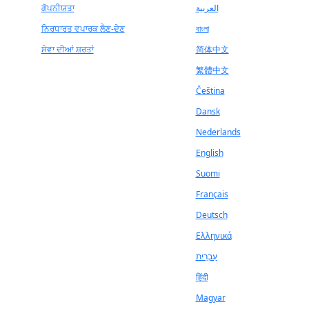
ਗੋਪਨੀਯਤਾ
العربية
ਨਿਰਧਾਰਤ ਵਪਾਰਕ ਲੈਣ-ਦੇਣ
বাংলা
ਸੇਵਾ ਦੀਆਂ ਸ਼ਰਤਾਂ
简体中文
繁體中文
Čeština
Dansk
Nederlands
English
Suomi
Français
Deutsch
Ελληνικά
עִבְרִית
हिंदी
Magyar