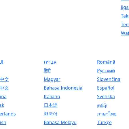
Jig
Tak
Tem
Wat
ال
עִבְרִית
Română
हिंदी
Русский
中文
Magyar
Slovenčina
中文
Bahasa Indonesia
Español
ina
Italiano
Svenska
sk
日本語
தமிழ்
erlands
한국어
ภาษาไทย
ish
Bahasa Melayu
Türkçe