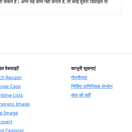
हो सकते हैं। अगर यह काम नहीं करता है, तो कोई दूसरा डिवाइस या
ित वेबसाइटें
कानूनी सूचनाएं
ch Resizer
गोपनीयता
nge Case
निर्दिष्ट वाणिज्यिक लेनदेन
bine Lists
सेवा की शर्तें
press Image
p Image
uvert
ji Explorer