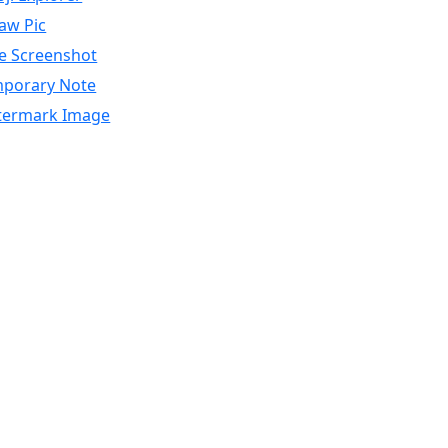
saw Pic
e Screenshot
porary Note
ermark Image